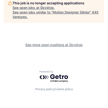
This job is no longer accepting applications
See open jobs at
Skydrop
.
See open jobs similar to "
Motion Designer Sênior
"
645
Ventures
.
See more open positions at
Skydrop
Powered by Getro.com
Privacy policy
Cookie policy